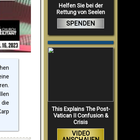
Helfen Sie bei der
Rettung von Seelen
SPENDEN
chen
eine
ren.
llen
 die
This Explains The Post-
Karp
Vatican II Confusion &
Crisis
VIDEO
ANSCHAUEN