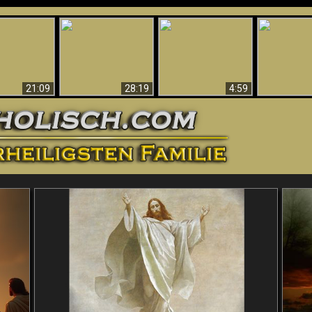
Amazing Evidence
ntichrist
For God - Scientific
Why Hell Must Be
Babylon Has
ntified!
Evidence That
Eternal
Fallen
Refutes Evolution
21:09
28:19
4:59