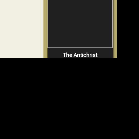
The Antichrist
Identified!
VIDEO
ANSCHAUEN