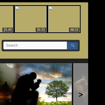
What Millions Of Fake
Creation and
 Fallen,
Christians Get Wrong
Miracles - Condensed
!!
About Ephesians
Version
25:49
30:35
48:03
🔍
>