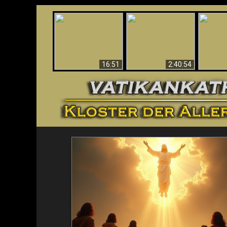
“Magicians” Prove A
This Explains The
Spiritual World Exists
The A
Post-Vatican II
- Demonic Activity
Ide
Confusion & Crisis
Caught On Video
16:51
2:40:54
<