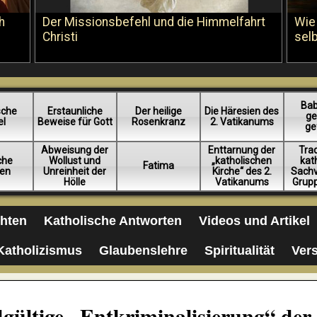
h
Der Missionsbefehl und die Himmelfahrt
Wie
Christi
sel
Bab
sche
Erstaunliche
Der heilige
Die Häresien des
ge
el
Beweise für Gott
Rosenkranz
2. Vatikanums
ge
Abweisung der
Enttarnung der
Trad
iche
Wollust und
„katholischen
kat
Fatima
en
Unreinheit der
Kirche“ des 2.
Sachv
Hölle
Vatikanums
Grup
chten
Katholische Antworten
Videos und Artikel
Katholizismus
Glaubenslehre
Spiritualität
Ver
dgültige „Entkriminalisierung“ der