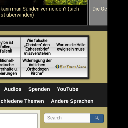
 kann man Sünden vermeiden? (sich
Die Geißelung J
bst überwinden)
Wie falsche
ylon ist
„Christen“ den
Warum die Hölle
fallen,
Epheserbrief
ewig sein muss
fallen!!
missverstehen
itionell-
Widerlegung der
holische
östlichen
erhalte u.
„Orthodoxen
pierungen
Kirche“
Audios
Spenden
YouTube
schiedene Themen
Andere Sprachen
🔍