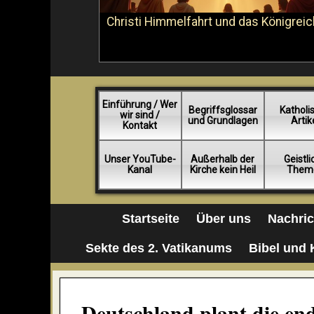
Christi Himmelfahrt und das Königreic
Einführung / Wer
Begriffsglossar
Katholi
wir sind /
und Grundlagen
Artik
Kontakt
Unser YouTube-
Außerhalb der
Geistl
Kanal
Kirche kein Heil
Them
Startseite
Über uns
Nachri
Sekte des 2. Vatikanums
Bibel und 
Deutschland plant die en