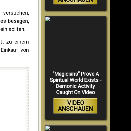
 versuchen,
des besagen,
in sollten.
itt zu einem
 Einkauf von
“Magicians” Prove A
Spiritual World Exists -
Demonic Activity
Caught On Video
VIDEO
ANSCHAUEN