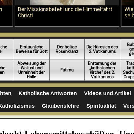
h
Der Missionsbefehl und die Himmelfahrt
Wie
Christi
sel
Bab
sche
Erstaunliche
Der heilige
Die Häresien des
ge
el
Beweise für Gott
Rosenkranz
2. Vatikanums
ge
Abweisung der
Enttarnung der
Trad
iche
Wollust und
„katholischen
kat
Fatima
en
Unreinheit der
Kirche“ des 2.
Sachv
Hölle
Vatikanums
Grup
chten
Katholische Antworten
Videos und Artikel
Katholizismus
Glaubenslehre
Spiritualität
Ver
laubt Lebensmittelgeschäften, Un