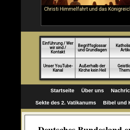
Christi Himmelfahrt und das Königreic
Einführung / Wer
Begriffsglossar
Katholi
wir sind /
und Grundlagen
Artik
Kontakt
Unser YouTube-
Außerhalb der
Geistl
Kanal
Kirche kein Heil
Them
Startseite
Über uns
Nachri
Sekte des 2. Vatikanums
Bibel und 
„Deutsches Bundesland er