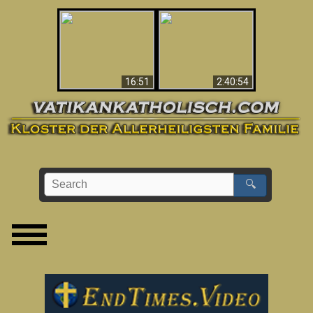
“Magicians” Prove A
This Explains The
Spiritual World Exists
Post-Vatican II
- Demonic Activity
Confusion & Crisis
Caught On Video
16:51
2:40:54
🔍