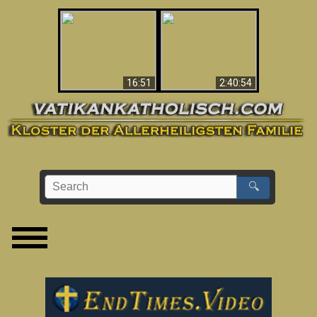
“Magicians” Prove A
This Explains The
Spiritual World Exists
Post-Vatican II
- Demonic Activity
Confusion & Crisis
Caught On Video
16:51
2:40:54
🔍