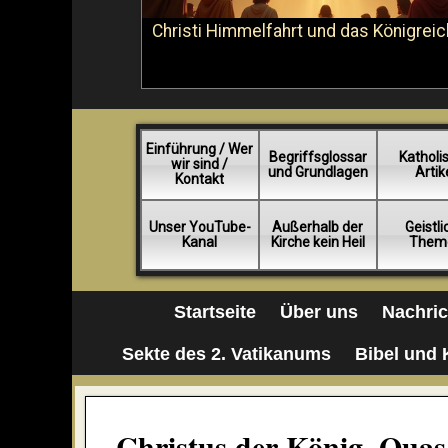
Christi Himmelfahrt und das Königreic
Einführung / Wer
Begriffsglossar
Katholi
wir sind /
und Grundlagen
Artik
Kontakt
Unser YouTube-
Außerhalb der
Geistl
Kanal
Kirche kein Heil
Them
Startseite
Über uns
Nachri
Sekte des 2. Vatikanums
Bibel und 
Christus der König, Quas