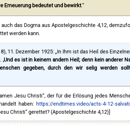
ere Erneuerung bedeutet und bewirkt
.“
I. auch das Dogma aus Apostelgeschichte 4,12, demzuf
ttet werden kann.
18), 11. Dezember 1925: „In Ihm ist das Heil des Einzelnen
t.
‚Und es ist in keinem andern Heil; denn kein anderer 
schen gegeben, durch den wir selig werden sollt
Namen Jesu Christi“, der für die Erlösung jedes Mensch
ehandelt haben:
https://endtimes.video/acts-4-12-salvat
su Christi“ gerettet? (Apostelgeschichte 4,12)]