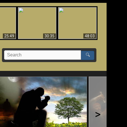
What Millions Of Fake
Creation and
 Fallen,
Christians Get Wrong
Miracles - Condensed
!!
About Ephesians
Version
25:49
30:35
48:03
🔍
>