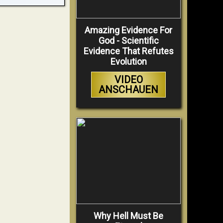
Amazing Evidence For
God - Scientific
Evidence That Refutes
Evolution
VIDEO
ANSCHAUEN
Why Hell Must Be