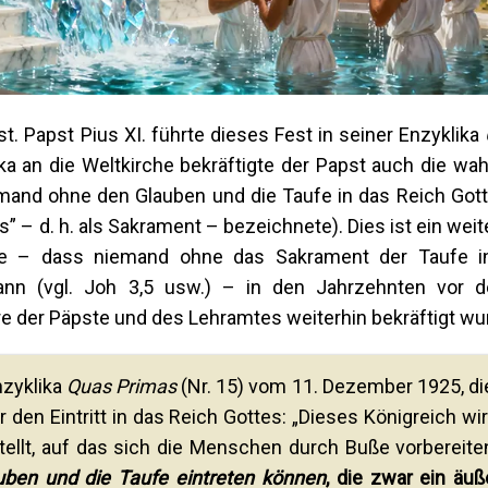
st. Papst Pius XI. führte dieses Fest in seiner Enzyklika
ka an die Weltkirche bekräftigte der Papst auch die wa
iemand ohne den Glauben und die Taufe in das Reich Got
s” – d. h. als Sakrament – bezeichnete). Dies ist ein weit
ufe – dass niemand ohne das Sakrament der Taufe in
nn (vgl. Joh 3,5 usw.) – in den Jahrzehnten vor 
ehre der Päpste und des Lehramtes weiterhin bekräftigt wu
nzyklika
Quas Primas
(Nr. 15) vom 11. Dezember 1925, di
r den Eintritt in das Reich Gottes: „Dieses Königreich wir
tellt, auf das sich die Menschen durch Buße vorbereite
uben und die Taufe eintreten können
, die zwar ein äuß