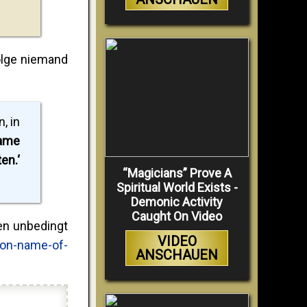
olge niemand
, in
Name
en.‘
“Magicians” Prove A
Spiritual World Exists -
Demonic Activity
Caught On Video
en unbedingt
VIDEO
ion-name-of-
ANSCHAUEN