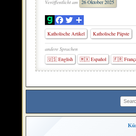
Veröffentlicht am
26 Oktober 2025
Katholische Artikel
Katholische Päpste
andere Sprachen
🇺🇸 English
🇲🇽 Español
🇫🇷 Franç
Kür