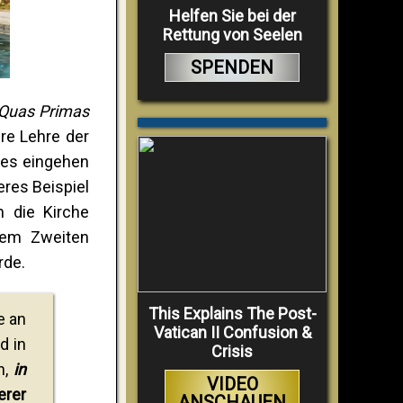
Helfen Sie bei der
Rettung von Seelen
SPENDEN
Quas Primas
hre Lehre der
tes eingehen
eres Beispiel
 die Kirche
dem Zweiten
rde.
This Explains The Post-
e an
Vatican II Confusion &
d in
Crisis
n,
in
VIDEO
erer
ANSCHAUEN