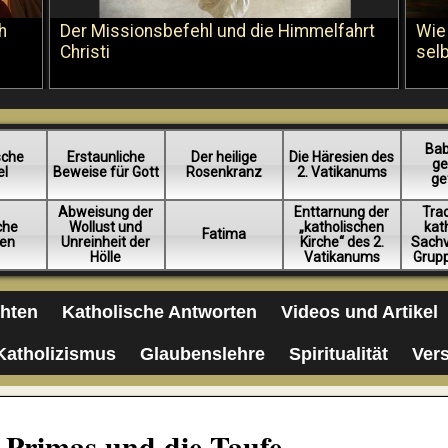
h
Der Missionsbefehl und die Himmelfahrt
Wie
Christi
sel
Bab
sche
Erstaunliche
Der heilige
Die Häresien des
ge
el
Beweise für Gott
Rosenkranz
2. Vatikanums
ge
Abweisung der
Enttarnung der
Trad
iche
Wollust und
„katholischen
kat
Fatima
en
Unreinheit der
Kirche“ des 2.
Sachv
Hölle
Vatikanums
Grup
chten
Katholische Antworten
Videos und Artikel
Katholizismus
Glaubenslehre
Spiritualität
Ver
 Primas und die Taufe