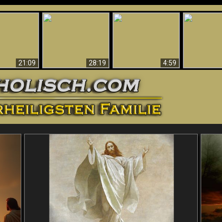
Amazing Evidence
ntichrist
For God - Scientific
Why Hell Must Be
Babylon Has
ntified!
Evidence That
Eternal
Fallen
Refutes Evolution
21:09
28:19
4:59