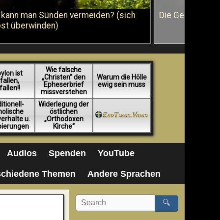
 kann man Sünden vermeiden? (sich
Die Geißelung J
bst überwinden)
Wie falsche
ylon ist
„Christen“ den
Warum die Hölle
fallen,
Epheserbrief
ewig sein muss
fallen!!
missverstehen
itionell-
Widerlegung der
holische
östlichen
erhalte u.
„Orthodoxen
pierungen
Kirche“
Audios
Spenden
YouTube
schiedene Themen
Andere Sprachen
🔍