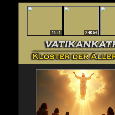
“Magicians” Prove A
This Explains The
Spiritual World Exists
The A
Post-Vatican II
- Demonic Activity
Ide
Confusion & Crisis
Caught On Video
16:51
2:40:54
<