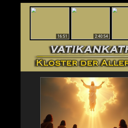
“Magicians” Prove A
This Explains The
Spiritual World Exists
The A
Post-Vatican II
- Demonic Activity
Ide
Confusion & Crisis
Caught On Video
16:51
2:40:54
<