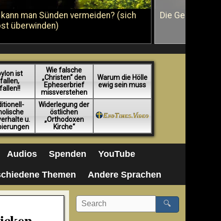
 kann man Sünden vermeiden? (sich
Die Geißelung J
bst überwinden)
Wie falsche
ylon ist
„Christen“ den
Warum die Hölle
fallen,
Epheserbrief
ewig sein muss
fallen!!
missverstehen
itionell-
Widerlegung der
holische
östlichen
erhalte u.
„Orthodoxen
pierungen
Kirche“
Audios
Spenden
YouTube
schiedene Themen
Andere Sprachen
🔍
icken,