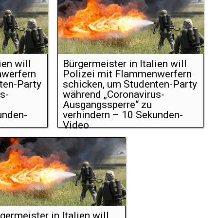
ien will
Bürgermeister in Italien will
nwerfern
Polizei mit Flammenwerfern
ten-Party
schicken, um Studenten-Party
s-
während „Coronavirus-
Ausgangssperre“ zu
unden-
verhindern – 10 Sekunden-
Video
germeister in Italien will