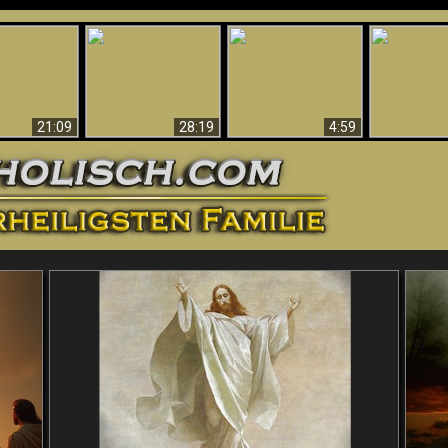
Amazing Evidence
ntichrist
For God - Scientific
Why Hell Must Be
Babylon Has
ntified!
Evidence That
Eternal
Fallen
Refutes Evolution
21:09
28:19
4:59