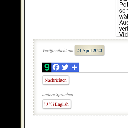
Pol
sch
wäh
Aus
ver
Vi
Veröffentlicht am
24 April 2020
Nachrichten
andere Sprachen
🇺🇸 English