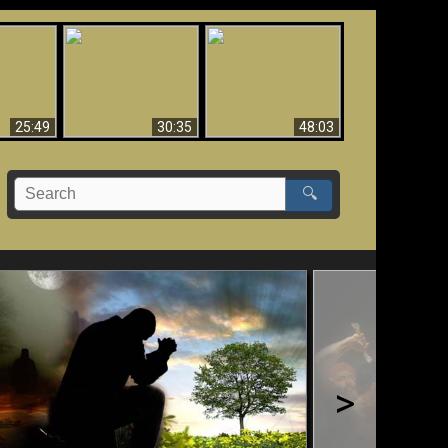
What Millions Of Fake
Creation and
 Fallen,
Christians Get Wrong
Miracles - Condensed
!!
About Ephesians
Version
25:49
30:35
48:03
🔍
>