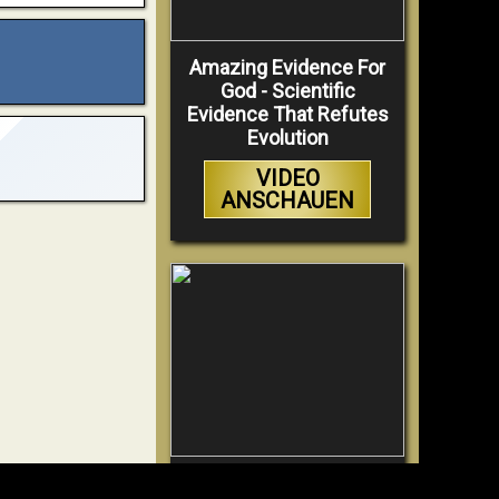
Amazing Evidence For
God - Scientific
Evidence That Refutes
Evolution
VIDEO
ANSCHAUEN
Why Hell Must Be