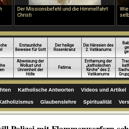
h
Der Missionsbefehl und die Himmelfahrt
Wie
Christi
sel
Bab
sche
Erstaunliche
Der heilige
Die Häresien des
ge
el
Beweise für Gott
Rosenkranz
2. Vatikanums
ge
Abweisung der
Enttarnung der
Trad
iche
Wollust und
„katholischen
kat
Fatima
en
Unreinheit der
Kirche“ des 2.
Sachv
Hölle
Vatikanums
Grup
chten
Katholische Antworten
Videos und Artikel
Katholizismus
Glaubenslehre
Spiritualität
Ver
will Polizei mit Flammenwerfern sch