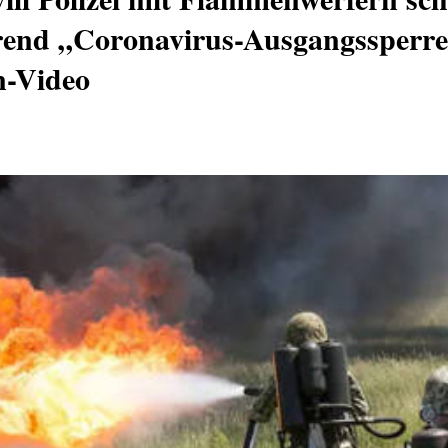
end „Coronavirus-Ausgangssperre
n-Video