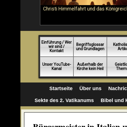
Christi Himmelfahrt und das Königreic
Einführung / Wer
Begriffsglossar
Katholi
wir sind /
und Grundlagen
Artik
Kontakt
Unser YouTube-
Außerhalb der
Geistl
Kanal
Kirche kein Heil
Them
Startseite
Über uns
Nachri
Sekte des 2. Vatikanums
Bibel und 
Bürgermeister in Italien 