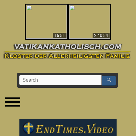
“Magicians” Prove A
This Explains The
Spiritual World Exists
Post-Vatican II
- Demonic Activity
Confusion & Crisis
Caught On Video
16:51
2:40:54
🔍