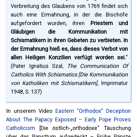
Verbreitung des Glaubens von 1769 findet sich
auch eine Ermahnung, in der die Bischöfe
aufgefordert wurden, ihren
Priestern und
Gläubigen die Kommunikation mit
Schismatikern in ihren Gebeten zu verbieten. In
der Ermahnung hieß es, dass dieses Verbot von
allen Heiligen Konzilien verfügt worden sei.
“
(Pater Ignatius Szal,
The Communication Of
Catholics With Schismatics
[Die Kommunikation
von Katholiken mit Schismatikern],
Imprimatur
1948, S. 137)
In unserem Video
Eastern “Orthodox” Deception
About The Papacy Exposed – Early Pope Proves
Catholicism
[Die östlich-„orthodoxe“ Täuschung
über das Papsttum aufgedeckt – Frühe Päpste