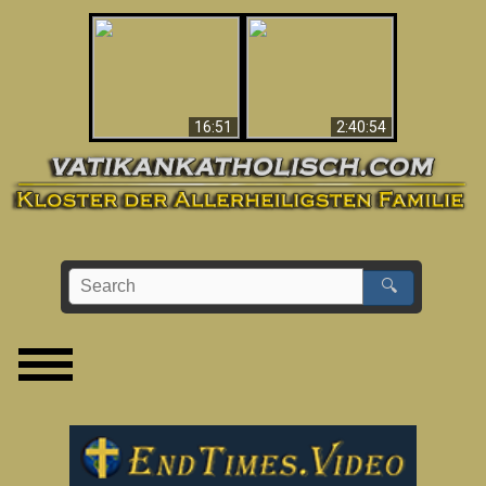
“Magicians” Prove A
This Explains The
Spiritual World Exists
Post-Vatican II
- Demonic Activity
Confusion & Crisis
Caught On Video
16:51
2:40:54
🔍