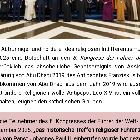
n Abtrünniger und Förderer des religiösen Indifferentismu
2025 eine Botschaft an den
8. Kongress der Führer d
drücklich das abscheuliche Gebetsereignis von Ass
klärung von Abu Dhabi 2019 des Antipapstes Franziskus 
m Abkommen von Abu Dhabi aus dem Jahr 2019 wird ausd
andere Religionen wolle. Antipapst Leo XIV. ist ein völ
thalten, leugnen den katholischen Glauben.
n die Teilnehmer des 8. Kongresses der Führer der Welt-
eptember 2025:
„Das historische Treffen religiöser Führer
s von Papst Johannes Paul II. einberufen wurde, hat geze