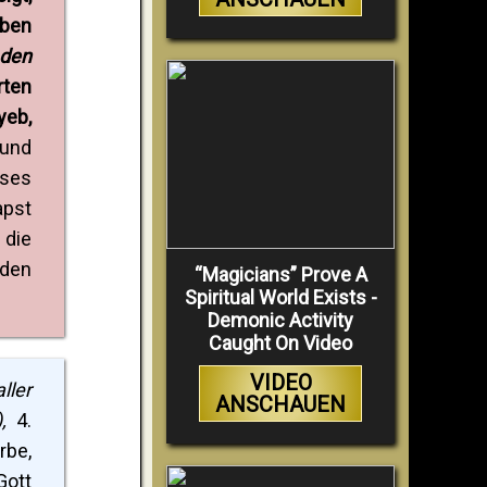
eben
 den
rten
eb,
 und
eses
apst
 die
 den
“Magicians” Prove A
Spiritual World Exists -
Demonic Activity
Caught On Video
VIDEO
ller
ANSCHAUEN
,
4.
rbe,
Gott