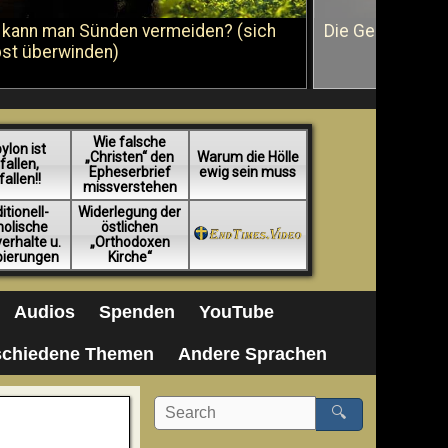
 kann man Sünden vermeiden? (sich
Die Geißelung J
bst überwinden)
Wie falsche
ylon ist
„Christen“ den
Warum die Hölle
fallen,
Epheserbrief
ewig sein muss
fallen!!
missverstehen
itionell-
Widerlegung der
holische
östlichen
erhalte u.
„Orthodoxen
pierungen
Kirche“
Audios
Spenden
YouTube
schiedene Themen
Andere Sprachen
🔍