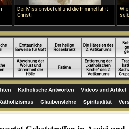
h
Der Missionsbefehl und die Himmelfahrt
Wie
Christi
sel
Bab
sche
Erstaunliche
Der heilige
Die Häresien des
ge
el
Beweise für Gott
Rosenkranz
2. Vatikanums
ge
Abweisung der
Enttarnung der
Trad
iche
Wollust und
„katholischen
kat
Fatima
en
Unreinheit der
Kirche“ des 2.
Sachv
Hölle
Vatikanums
Grup
chten
Katholische Antworten
Videos und Artikel
Katholizismus
Glaubenslehre
Spiritualität
Ver
ortet Gebetstreffen in Assisi und