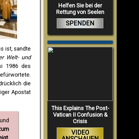
Helfen Sie bei der
Rettung von Seelen
SPENDEN
s ist, sandte
er Welt- und
isi 1986 des
befürwortete.
rücklich die
liger Apostat
This Explains The Post-
Vatican II Confusion &
 und
Crisis
 zum
VIDEO
igt,
ANSCHAUEN