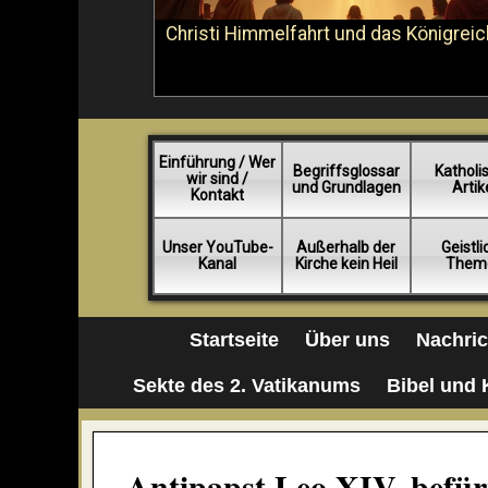
Christi Himmelfahrt und das Königreic
Einführung / Wer
Begriffsglossar
Katholi
wir sind /
und Grundlagen
Artik
Kontakt
Unser YouTube-
Außerhalb der
Geistl
Kanal
Kirche kein Heil
Them
Startseite
Über uns
Nachri
Sekte des 2. Vatikanums
Bibel und 
Antipapst Leo XIV. befürw