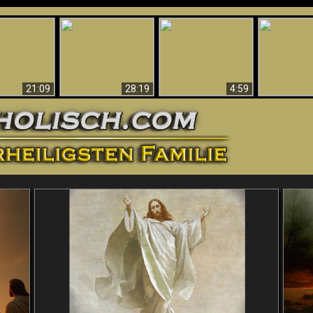
Amazing Evidence
ntichrist
For God - Scientific
Why Hell Must Be
Babylon Has
ntified!
Evidence That
Eternal
Fallen
Refutes Evolution
21:09
28:19
4:59