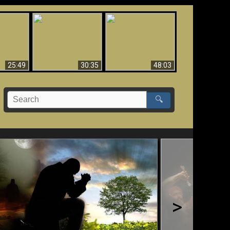
What Millions Of Fake
Creation and
 Fallen,
Christians Get Wrong
Miracles - Condensed
!!
About Ephesians
Version
25:49
30:35
48:03
🔍
>