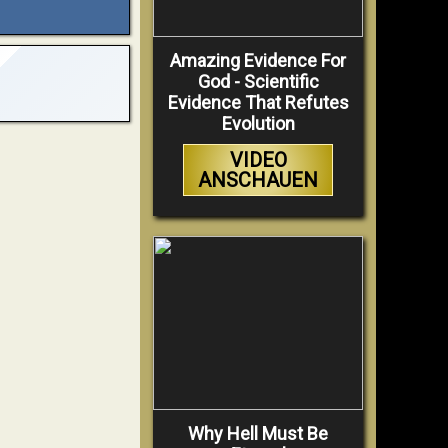
Amazing Evidence For
God - Scientific
Evidence That Refutes
Evolution
VIDEO
ANSCHAUEN
Why Hell Must Be