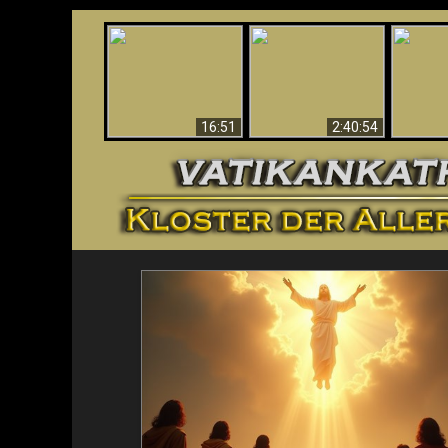
“Magicians” Prove A
This Explains The
Spiritual World Exists
The A
Post-Vatican II
- Demonic Activity
Ide
Confusion & Crisis
Caught On Video
16:51
2:40:54
<