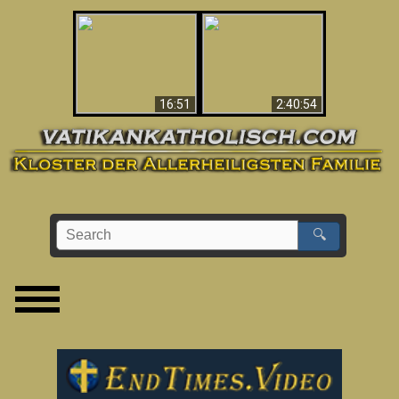
“Magicians” Prove A
This Explains The
Spiritual World Exists
Post-Vatican II
- Demonic Activity
Confusion & Crisis
Caught On Video
16:51
2:40:54
🔍