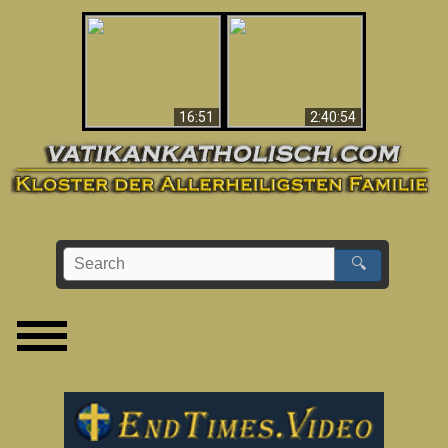
“Magicians” Prove A
This Explains The
Spiritual World Exists
Post-Vatican II
- Demonic Activity
Confusion & Crisis
Caught On Video
16:51
2:40:54
🔍