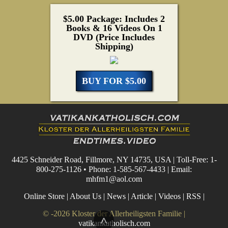
$5.00 Package: Includes 2
Books & 16 Videos On 1
DVD (Price Includes
Shipping)
BUY FOR $5.00
4425 Schneider Road, Fillmore, NY 14735, USA | Toll-Free: 1-
800-275-1126 • Phone: 1-585-567-4433 | Email:
mhfm1@aol.com
Online Store
|
About Us
|
News
|
Article
|
Videos
|
RSS
|
© -2026 Kloster der Allerheiligsten Familie |
^
vatikankatholisch.com