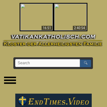
“Magicians” Prove A
This Explains The
Spiritual World Exists
Post-Vatican II
- Demonic Activity
Confusion & Crisis
Caught On Video
16:51
2:40:54
🔍