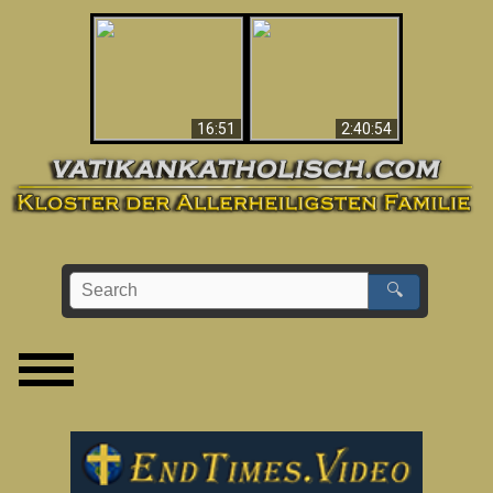
“Magicians” Prove A
This Explains The
Spiritual World Exists
Post-Vatican II
- Demonic Activity
Confusion & Crisis
Caught On Video
16:51
2:40:54
🔍