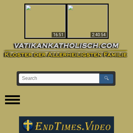
“Magicians” Prove A
This Explains The
Spiritual World Exists
Post-Vatican II
- Demonic Activity
Confusion & Crisis
Caught On Video
16:51
2:40:54
🔍