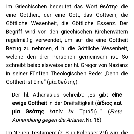
Im Griechischen bedeutet das Wort θεότης die
eine Gottheit, der eine Gott, das Gottsein, die
Göttliche Wesenheit, die Göttliche Essenz. Der
Begriff wird von den griechischen Kirchenvätern
regelmäßig verwendet, um auf die eine Gottheit
Bezug zu nehmen, d. h. die Göttliche Wesenheit,
welche den drei Personen gemeinsam ist. So
schreibt beispielsweise der hl. Gregor von Nazianz
in seiner Fünften Theologischen Rede: „Denn die
Gottheit ist Eine“ (μία θεότης).
Der hl. Athanasius schreibt: „Es gibt
eine
ewige Gottheit
in der Dreifaltigkeit (
άῖδιος καὶ
μία Θεότης
ἐστίν ἐν Тριάδι)...“ (
Erste
Abhandlung gegen die Arianer
, Nr. 18)
Im Neuen Testament (z. B. in Kolosser 2,9) wird die