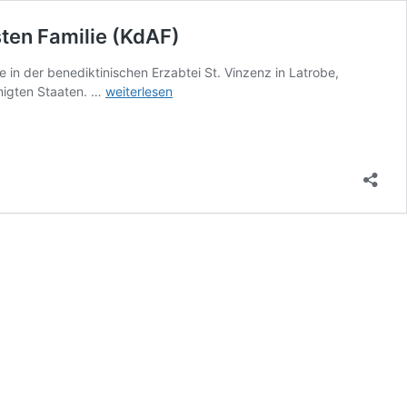
sten Familie (KdAF)
in der benediktinischen Erzabtei St. Vinzenz in Latrobe,
Informationen
inigten Staaten. …
weiterlesen
über
unsere
Benediktinergemeinschaft,
dem
Kloster
der
Allerheiligsten
Familie
(KdAF)